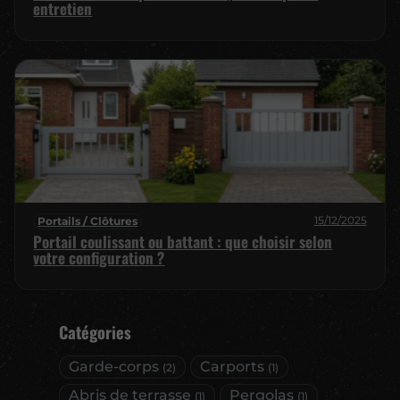
entretien
15/12/2025
Portails / Clôtures
Portail coulissant ou battant : que choisir selon
votre configuration ?
Catégories
Garde-corps
Carports
(2)
(1)
Abris de terrasse
Pergolas
(1)
(1)