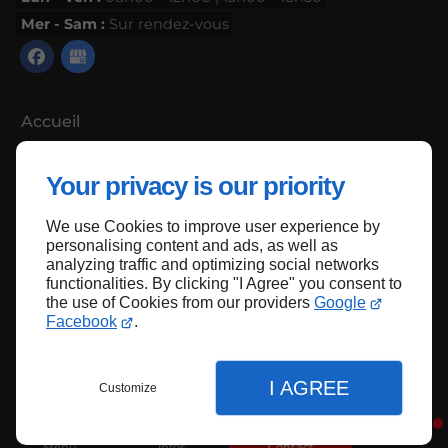
Mer - Sam :
Sur rendez-vous
Accueil
Contactez-nous
Your privacy is our priority
Mentions légales
Plan du site
We use Cookies to improve user experience by
personalising content and ads, as well as
analyzing traffic and optimizing social networks
functionalities. By clicking "I Agree" you consent to
the use of Cookies from our providers
Google
Haut de page
Facebook
.
I AGREE
Customize
Menu
Infos
Contact