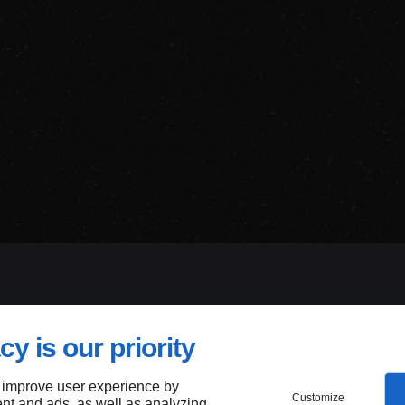
 dolor sit amet consectetur
cy is our priority
 improve user experience by
Customize
nt and ads, as well as analyzing