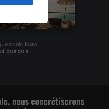
que nobis, iusto
milique quia!
le, nous concrétiserons