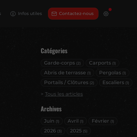
s
Infos utiles
Contactez-nous
Catégories
Garde-corps
Carports
(2)
(1)
Abris de terrasse
Pergolas
(1)
(1)
Portails / Clôtures
Escaliers
(2)
(1)
Tous les articles
Archives
Juin
Avril
Février
(1)
(1)
(1)
2026
2025
(3)
(5)