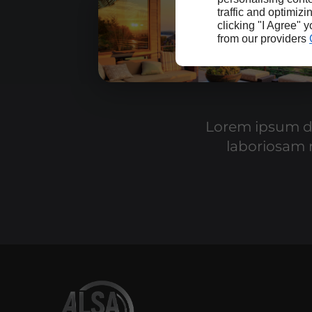
traffic and optimizi
clicking "I Agree" 
from our providers
Lorem ipsum dol
laboriosam r