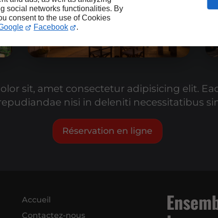
ng social networks functionalities. By
you consent to the use of Cookies
Google
Facebook
.
or sit, amet consectetur adipisicing elit. Ea
epudiandae nisi in deleniti necessitatibus si
Réservation en ligne
Ensemb
Accueil
Contactez-nous