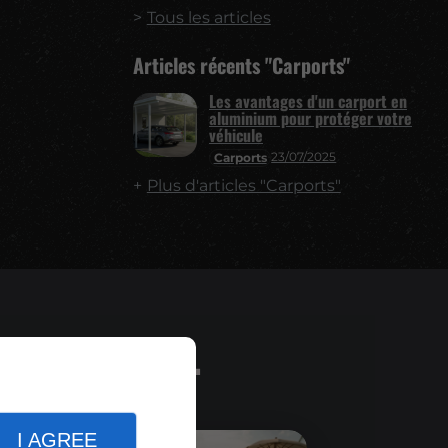
Tous les articles
Articles récents "Carports"
Les avantages d'un carport en
aluminium pour protéger votre
véhicule
23/07/2025
Carports
Plus d'articles "Carports"
 adipiscing.
I AGREE