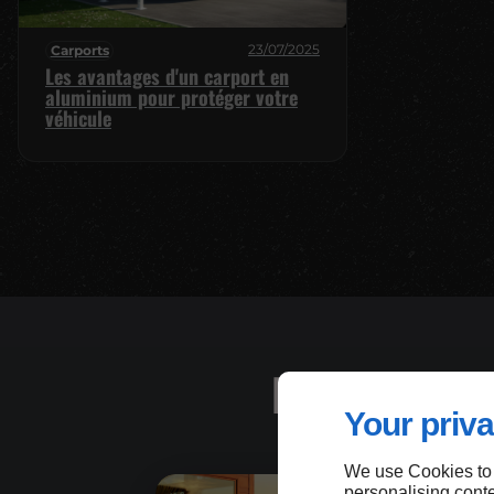
23/07/2025
Carports
Les avantages d'un carport en
aluminium pour protéger votre
véhicule
Lorem ipsum
Your priva
We use Cookies to
personalising conte